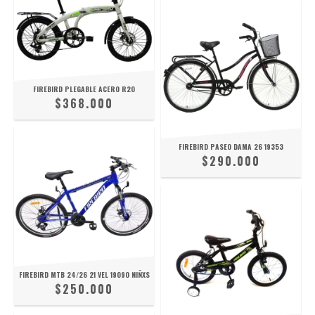
FIREBIRD PLEGABLE ACERO R20
$368.000
FIREBIRD PASEO DAMA 26 19353
$290.000
FIREBIRD MTB 24/26 21 VEL 19090 NIÑXS
$250.000